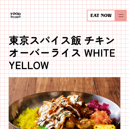
内
容
EAT NOW
を
ス
東京スパイス飯 チキン
キ
ッ
オーバーライス WHITE
プ
YELLOW