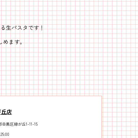
いる生パスタです！
しめます。
が丘店
目黒区緑が丘1-11-15
-25:00