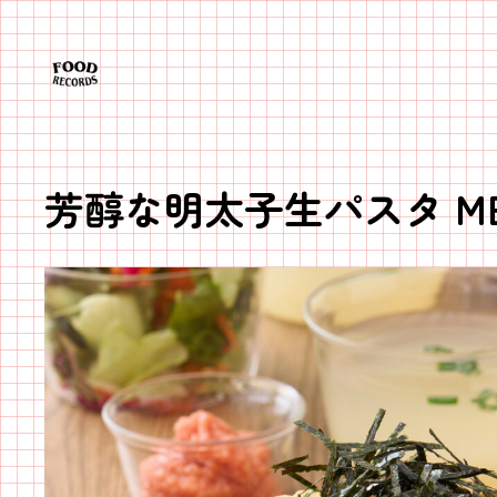
内
容
を
ス
キ
ッ
芳醇な明太子生パスタ MENT
プ