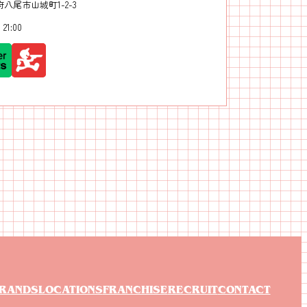
八尾市山城町1-2-3
 21:00
RANDS
LOCATIONS
FRANCHISE
RECRUIT
CONTACT