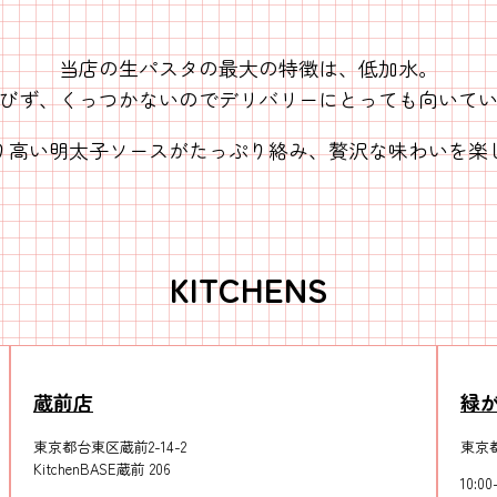
当店の生パスタの最大の特徴は、低加水。
びず、くっつかないのでデリバリーにとっても向いて
り高い明太子ソースがたっぷり絡み、贅沢な味わいを楽
KITCHENS
蔵前店
緑
東京都台東区蔵前2-14-2
東京都
KitchenBASE蔵前 206
10:00