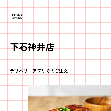
内
容
を
ス
キ
ッ
下石神井店
プ
デリバリーアプリでのご注文