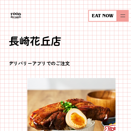
内
容
EAT NOW
を
ス
長崎花丘店
キ
ッ
プ
デリバリーアプリでのご注文