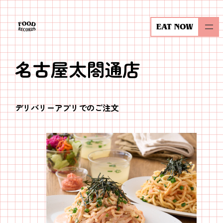
内
容
EAT NOW
を
ス
名古屋太閤通店
キ
ッ
プ
デリバリーアプリでのご注文