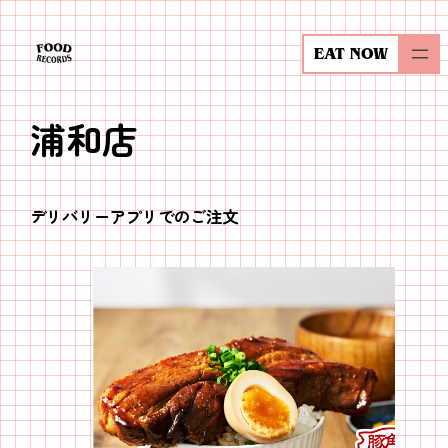
内
容
EAT NOW
を
ス
浦和店
キ
ッ
プ
デリバリーアプリでのご注文