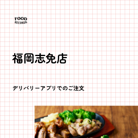
内
容
を
ス
キ
ッ
福岡志免店
プ
デリバリーアプリでのご注文