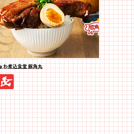
ゅわ煮込食堂 豚角丸