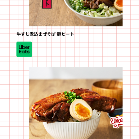
牛すじ煮込まぜそば 麺ビート