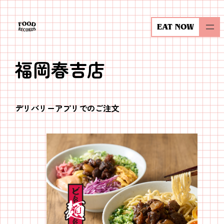
内
容
EAT NOW
を
ス
福岡春吉店
キ
ッ
プ
デリバリーアプリでのご注文