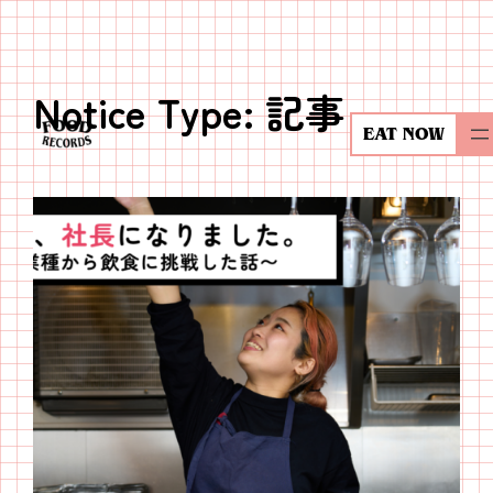
Notice Type:
記事
内
容
EAT NOW
を
ス
キ
ッ
プ